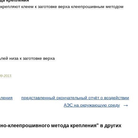
да
крепления
икрепляют
клеем
к
заготовке
верха
клеепрошивным
методом
алей
низа
к
заготовке
верха
09
-
2013
.
пления
представленный окончательный отчёт о воздействии
АЭС на окружающую среду
чно-клеепрошивного метода крепления" в других