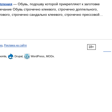
епления
— Обувь, подошву которой прикрепляют к заготовке
чание Обувь строчечно клеевого, строчечно доппельного,
тового, строчечно сандально клеевого, строчечно прессовой…
ка
,
Реклама на сайте
18+
omla,
Drupal,
WordPress, MODx.