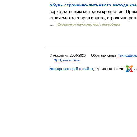
обувь строчечно-литьевого метода кр
верха литьевым методом крепления. Приме
строчечно клеепрошивного, строчечно ран
…
Справочник технического переводчика
© Академик, 2000-2026
Обратная связь:
Техподдерж
👣 Путешествия
Экспорт словарей на сайты
, сделанные на PHP,
Jo