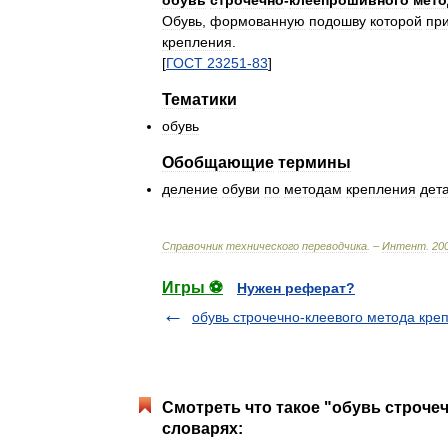
обувь
строчечно
-
клеепрошивного
мето
Обувь
,
формованную
подошву
которой
пр
крепления
.
[
ГОСТ
23251
-
83
]
Тематики
обувь
Обобщающие
термины
деление
обуви
по
методам
крепления
дет
Справочник
технического
переводчика
. –
Интент
.
20
Игры ⚽
Нужен реферат?
обувь строчечно-клеевого метода кре
Смотреть что такое "обувь строче
словарях: