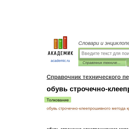
Словари и энциклоп
academic.ru
Справочник технического переводчика
Справочник технического п
обувь строчечно-клее
Толкование
обувь
строчечно
-
клеепрошивного
метода
к