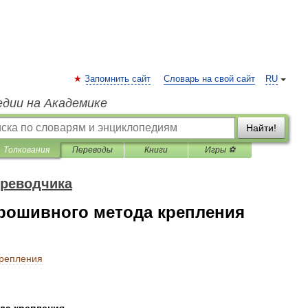
Запомнить сайт
Словарь на свой сайт
RU
едии на Академике
Найти!
Толкования
Переводы
Книги
Игры ⚽
ереводчика
прошивного метода крепления
репления